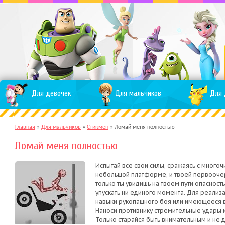
Для девочек
Для мальчиков
Для 
Главная
»
Для мальчиков
»
Стикмен
»
Ломай меня полностью
Ломай меня полностью
Испытай все свои силы, сражаясь с много
небольшой платформе, и твоей первоочер
только ты увидишь на твоем пути опасность
упускать ни единого момента. Для реали
навыки рукопашного боя или имеющееся 
Наноси противнику стремительные удары и
Только старайся быть внимательным и не д