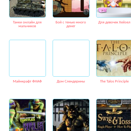
Танки онлайн для
Бой с тенью много
Для девочек Хейзел
мальчиков
денег
Майнкрафт ФНАФ
Дом Слендерины
The Talos Principle