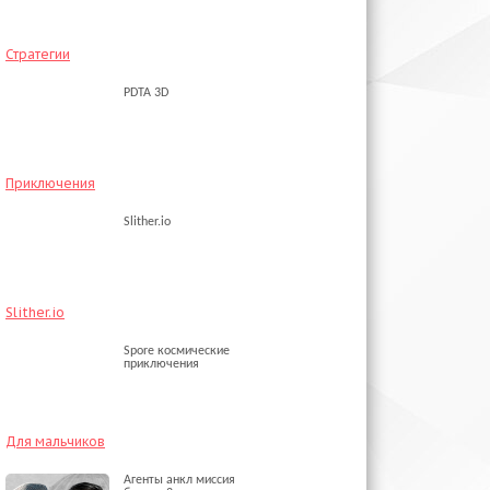
Стратегии
PDTA 3D
Приключения
Slither.io
Slither.io
Spore космические
приключения
Для мальчиков
Агенты анкл миссия