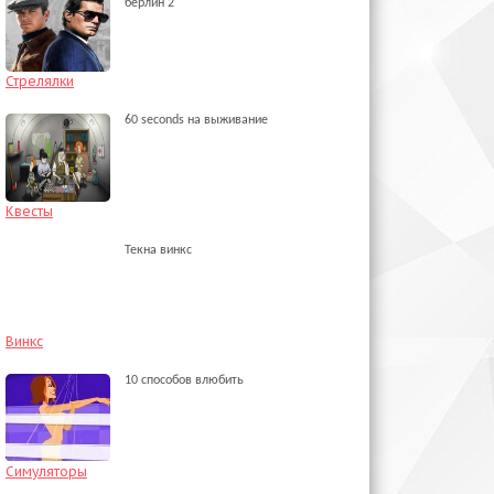
берлин 2
Стрелялки
60 seconds на выживание
Квесты
Текна винкс
Винкс
10 способов влюбить
Симуляторы