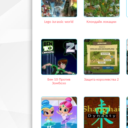
Lego Jurassic world
Клондайк локации
Бен 10 Против
Защита королевства 2
Зомбозо