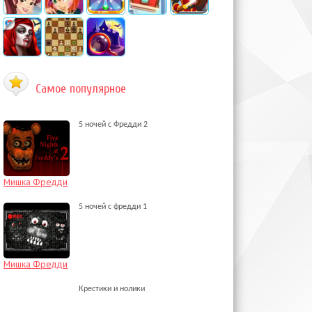
Самое популярное
5 ночей с Фредди 2
Мишка Фредди
5 ночей с фредди 1
Мишка Фредди
Крестики и нолики