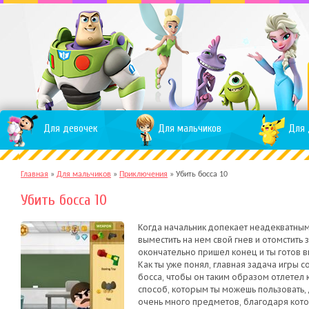
Для девочек
Для мальчиков
Для 
Главная
»
Для мальчиков
»
Приключения
»
Убить босса 10
Убить босса 10
Когда начальник допекает неадекватными
выместить на нем свой гнев и отомстить
окончательно пришел конец и ты готов в
Как ты уже понял, главная задача игры с
босса, чтобы он таким образом отлетел 
способ, которым ты можешь пользовать,
очень много предметов, благодаря кото