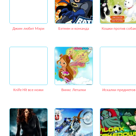
Джим любит Мэри
Бэтмен и команда
Кошки против собак
Knife Hit все ножи
Винкс Леталки
Искалки предметов