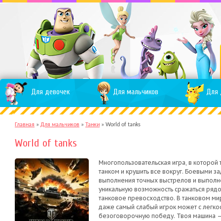
Для девочек
Для мальчиков
Для 
Главная
»
Для мальчиков
»
Танки
»
World of tanks
World of tanks
Многопользовательская игра, в которой
танком и крушить все вокруг. Боевыми з
выполнения точных выстрелов и выполн
уникальную возможность сражаться рядом
танковое превосходство. В танковом мир
даже самый слабый игрок может с легкос
безоговорочную победу. Твоя машина – 