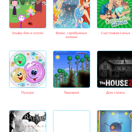
Эльфы бен и холли
Винкс: серебряные
Счастливая Семья
коньки
Пузыри
Террария
Дом страха