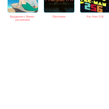
Бродилки с Винкс-
Протанки
Рac Мan 256
русалками