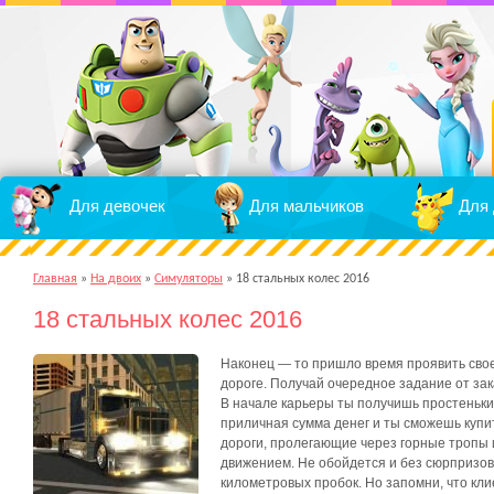
Для девочек
Для мальчиков
Для 
Главная
»
На двоих
»
Симуляторы
»
18 стальных колес 2016
18 стальных колес 2016
Наконец — то пришло время проявить свое 
дороге. Получай очередное задание от за
В начале карьеры ты получишь простенький
приличная сумма денег и ты сможешь купи
дороги, пролегающие через горные тропы
движением. Не обойдется и без сюрпризов
километровых пробок. Но запомни, что кли