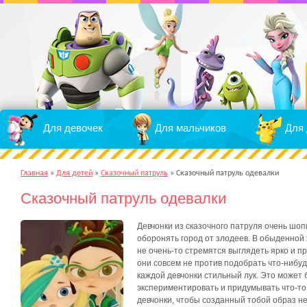
Для девочек
Для мальчиков
Для 
Главная
»
Для детей
»
Сказочный патруль
»
Cказочный патруль одевалки
Cказочный патруль одевалки
Девчонки из сказочного патруля очень шопи
оборонять город от злодеев. В обыденной
не очень-то стремятся выглядеть ярко и п
они совсем не против подобрать что-нибуд
каждой девчонки стильный лук. Это может 
экспериментировать и придумывать что-то
девчонки, чтобы созданный тобой образ не