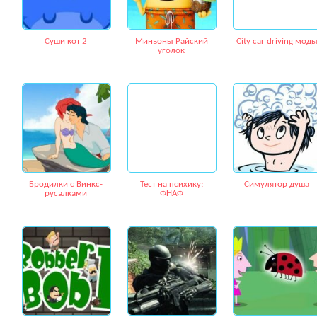
Суши кот 2
Миньоны Райский
City car driving мод
уголок
Бродилки с Винкс-
Тест на психику:
Симулятор душа
русалками
ФНАФ