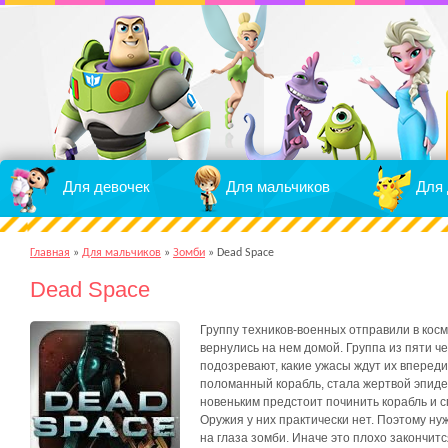
Для девочек
Для мальчиков
Для 
Главная
»
Для мальчиков
»
Зомби
»
Dead Space
Dead Space
Группу техников-военных отправили в кос
вернулись на нем домой. Группа из пяти ч
подозревают, какие ужасы ждут их впереди
поломанный корабль, стала жертвой эпиде
новеньким предстоит починить корабль и сп
Оружия у них практически нет. Поэтому н
на глаза зомби. Иначе это плохо закончитс