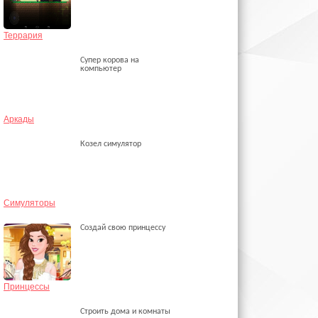
Террария
Супер корова на
компьютер
Аркады
Козел симулятор
Симуляторы
Создай свою принцессу
Принцессы
Строить дома и комнаты