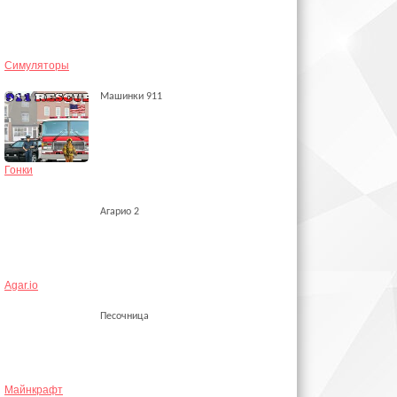
Симуляторы
Машинки 911
Гонки
Агарио 2
Agar.io
Песочница
Майнкрафт