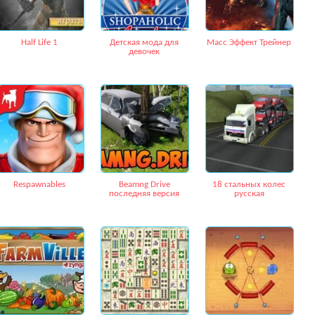
Half Life 1
Детская мода для
Масс Эффект Трейнер
девочек
Respawnables
Beamng Drive
18 стальных колес
последняя версия
русская