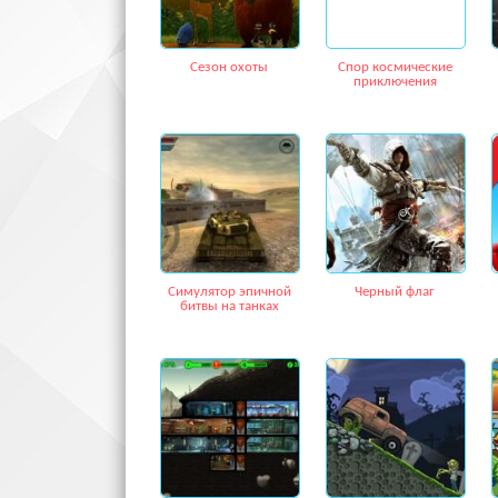
Сезон охоты
Спор космические
приключения
Симулятор эпичной
Черный флаг
битвы на танках