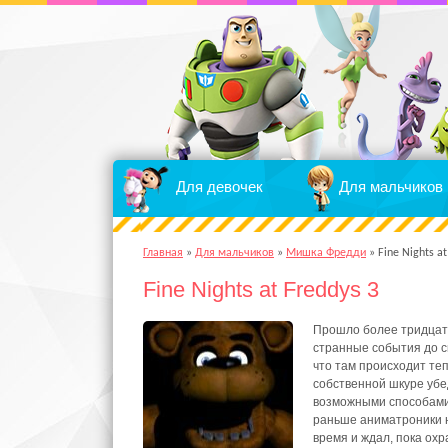
Для девочек
Для мальчиков
Главная
»
Для мальчиков
»
Мишка Фредди
»
Fine Nights at
Fine Nights at Freddys 3
Прошло более тридцати
странные события до си
что там происходит теп
собственной шкуре убе
возможными способами
раньше аниматроники н
время и ждал, пока охр