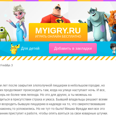
MYIGRY.RU
ИГРАТЬ ОНЛАЙН БЕСПЛАТНО
Для детей
Добавить в закладки
 Freddys 3
 лет после закрытия злополучной пиццерии в небольшом городке, но
х продолжают происходить там, когда на улице наступает ночь. И все,
ерь не более чем легенда. Но это для других, а ты можешь на
диться в присутствии страха и ужаса. Бывший владельцы решают всеми
 возродить бывшую пиццерию в надежде на то, что свирепствовавшие
аконец то успокоились. Но не тут-то было! Мишка Фредди жил все это
анник приступит к работе, чтобы опять взяться за свои коварные штучки.