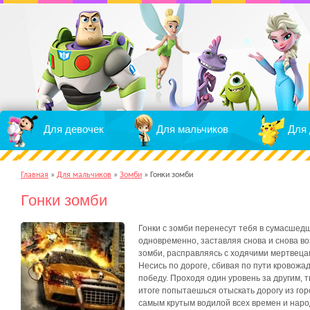
Для девочек
Для мальчиков
Для 
Главная
»
Для мальчиков
»
Зомби
»
Гонки зомби
Гонки зомби
Гонки с зомби перенесут тебя в сумасшедш
одновременно, заставляя снова и снова во
зомби, расправляясь с ходячими мертвецам
Несись по дороге, сбивая по пути кровожа
победу. Проходя один уровень за другим, 
итоге попытаешься отыскать дорогу из го
самым крутым водилой всех времен и народ