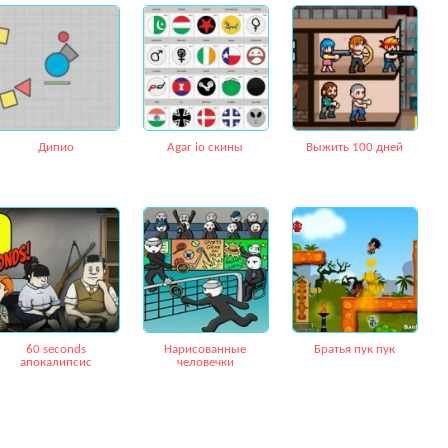
Дипио
Agar io скины
Выжить 100 дней
60 seconds
Нарисованные
Братья пук пук
апокалипсис
человечки