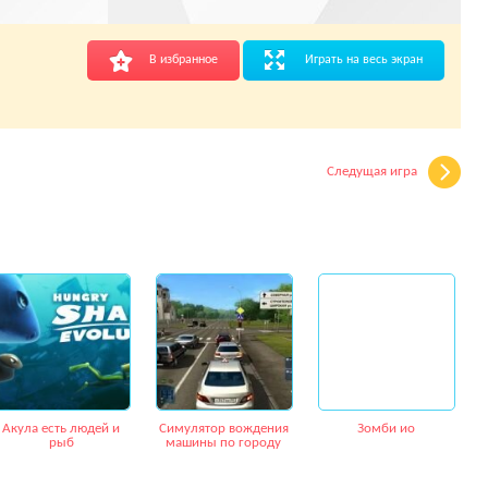
В избранное
Играть на весь экран
Следущая игра
Акула есть людей и
Симулятор вождения
Зомби ио
рыб
машины по городу