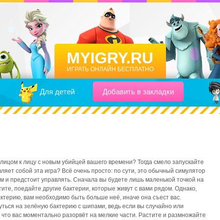
MYIGRY.RU
ИГРАТЬ ОНЛАЙН БЕСПЛАТНО
Для детей
Добавить в закладки
 лицом к лицу с новым убийцей вашего времени? Тогда смело запускайте
ляет собой эта игра? Всё очень просто: по сути, это обычный симулятор
ам и предстоит управлять. Сначала вы будете лишь маленькой точкой на
тите, поедайте другие бактерии, которые живут с вами рядом. Однако,
актерию, вам необходимо быть больше неё, иначе она съест вас.
уться на зелёную бактерию с шипами, ведь если вы случайно или
 что вас моментально разорвёт на мелкие части. Растите и размножайте