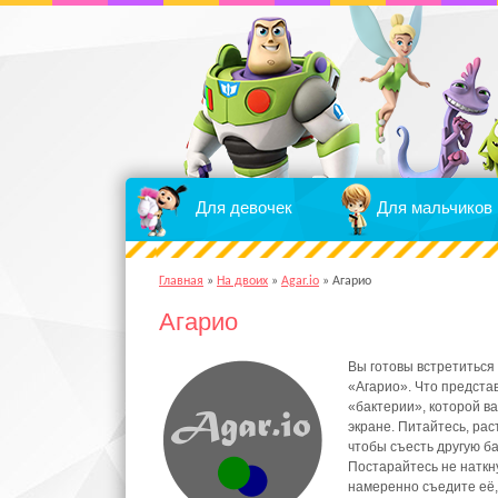
Для девочек
Для мальчиков
Главная
»
На двоих
»
Agar.io
»
Агарио
Агарио
Вы готовы встретиться
«Агарио». Что представ
«бактерии», которой в
экране. Питайтесь, рас
чтобы съесть другую б
Постарайтесь не наткн
намеренно съедите её,