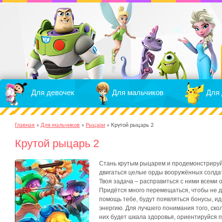
Для девочек
Для мальчиков
Для 
Главная
»
Для мальчиков
»
Рыцари
»
Крутой рыцарь 2
Крутой рыцарь 2
Стань крутым рыцарем и продемонстрируй 
двигаться целые орды вооружённых солдат
Твоя задача – расправиться с ними всеми 
Придётся много перемещаться, чтобы не да
помощь тебе, будут появляться бонусы, и
энергию. Для лучшего понимания того, ско
них будет шкала здоровья, ориентируйся п