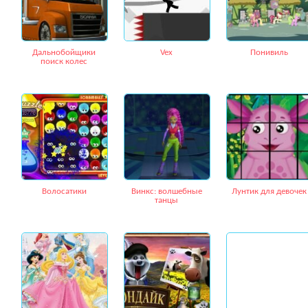
Дальнобойщики
Vex
Понивиль
поиск колес
Волосатики
Винкс: волшебные
Лунтик для девочек
танцы