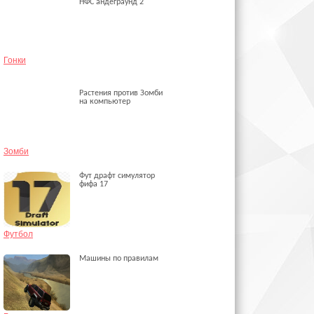
НФС андеграунд 2
Гонки
Растения против Зомби
на компьютер
Зомби
Фут драфт симулятор
фифа 17
Футбол
Машины по правилам