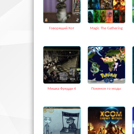
Говорящий Кот
Magic The Gathering
Мишка Фредди 4
Покемон го моды