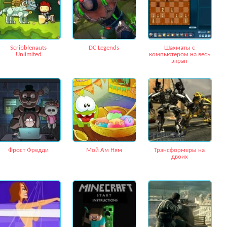
Scribblenauts
DC Legends
Шахматы с
Unlimited
компьютером на весь
экран
Фрост Фредди
Мой Ам Ням
Трансформеры на
двоих