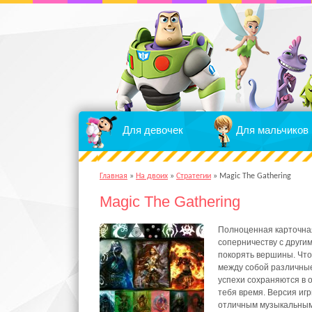
Для девочек
Для мальчиков
Главная
»
На двоих
»
Стратегии
»
Magic The Gathering
Magic The Gathering
Полноценная карточная
соперничеству с другим
покорять вершины. Что
между собой различные
успехи сохраняются в 
тебя время. Версия иг
отличным музыкальным