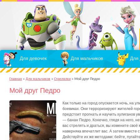
Для девочек
Для мальчиков
Для 
Главная
»
Для мальчиков
»
Стрелялки
»
Мой друг Педро
Мой друг Педро
Как только на город опускается ночь, на у
боевиках. Они терроризируют жителей горо
предстоит прогнать и научить хулиганов ум
— банан Педро. Конечно, глядя на него, н
вас стрелять и драться, вы измените своё
наверняка впечатлит вас. А затем вместе 
Действуйте их же методами: бейте, пугайте