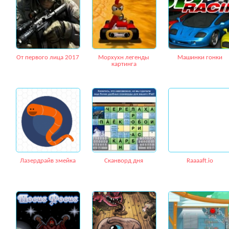
От первого лица 2017
Морхухн легенды
Машинки гонки
картинга
Лазердрайв змейка
Сканворд дня
Raaaaft.io