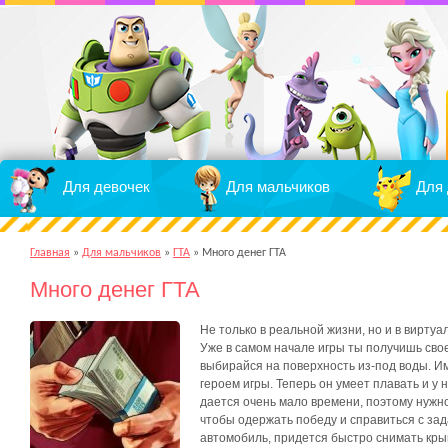
Для девочек
Для мальчиков
Для 
Главная
»
Для мальчиков
»
ГТА
»
Много денег ГТА
Много денег ГТА
Не только в реальной жизни, но и в вирту
Уже в самом начале игры ты получишь сво
выбирайся на поверхность из-под воды. Им
героем игры. Теперь он умеет плавать и у
дается очень мало времени, поэтому нужн
чтобы одержать победу и справиться с зад
автомобиль, придется быстро снимать кры