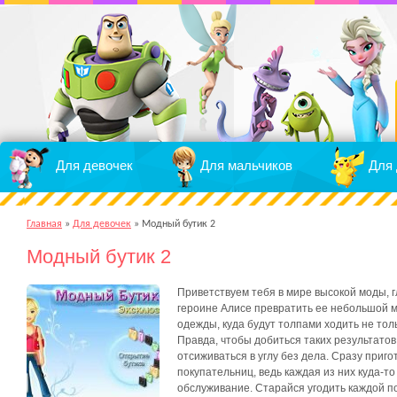
Для девочек
Для мальчиков
Для 
Главная
»
Для девочек
»
Модный бутик 2
Модный бутик 2
Приветствуем тебя в мире высокой моды, г
героине Алисе превратить ее небольшой 
одежды, куда будут толпами ходить не тол
Правда, чтобы добиться таких результатов
отсиживаться в углу без дела. Сразу приго
покупательниц, ведь каждая из них куда-т
обслуживание. Старайся угодить каждой п