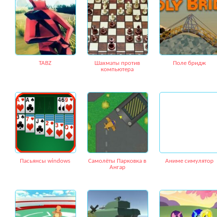
TABZ
Шахматы против
Поле бридж
компьютера
Пасьянсы windows
Самолёты Парковка в
Аниме симулятор
Ангар