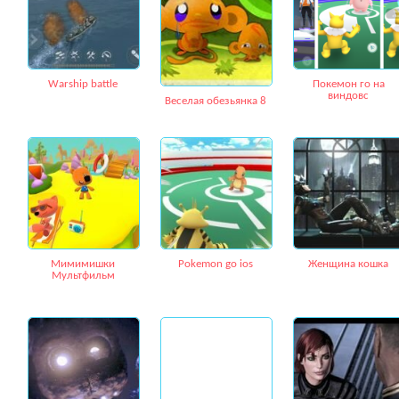
Warship battle
Покемон го на
виндовс
Веселая обезьянка 8
Мимимишки
Pokemon go ios
Женщина кошка
Мультфильм