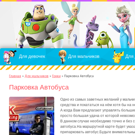
Для девочек
Для мальчиков
Для 
Главная
»
Для мальчиков
»
Гонки
»
Парковка Автобуса
Парковка Автобуса
Одно из самых заветных желаний у мальчик
средства и покататься на нём хотя бы на 
А когда Вам предлагают управлять больш
просто большая удача от которой невозмо
В данном случае необходимо точно и без 
автобуса.На маршрутной карте будет указа
припарковать автобус.Будьте внимательны 