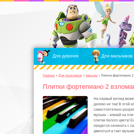
Для девочек
Для мальчиков
Главная
»
Для мальчиков
»
Аркады
»
Плитки фортепиано 2
Плитки фортепиано 2 взлома
На первый взгляд может
далеко не так! В этой 
самостоятельно разраб
музыка – кликай на пли
плитки белого цвета! Е
придется начинать с са
двигаться в такт музык