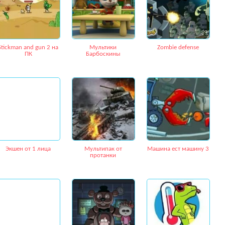
Stickman and gun 2 на
Мультики
Zombie defense
ПК
Барбоскины
Экшен от 1 лица
Мультипак от
Машина ест машину 3
протанки