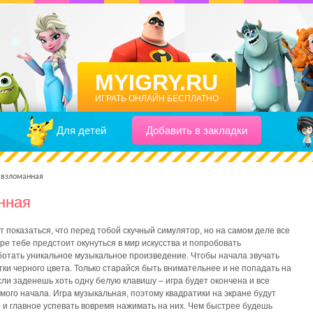
MYIGRY.RU
ИГРАТЬ ОНЛАЙН БЕСПЛАТНО
Для детей
Добавить в закладки
 взломанная
нная
 показаться, что перед тобой скучный симулятор, но на самом деле все
игре тебе предстоит окунуться в мир искусства и попробовать
отать уникальное музыкальное произведение. Чтобы начала звучать
тки черного цвета. Только старайся быть внимательнее и не попадать на
сли заденешь хоть одну белую клавишу – игра будет окончена и все
мого начала. Игра музыкальная, поэтому квадратики на экране будут
е и главное успевать вовремя нажимать на них. Чем быстрее будешь