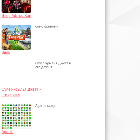
Эвер Афтер Хай
Симс фриплей
Sims
Супер крылья Джетт и
его друзья
Супер крылья Джетт и
его друзья
Agar io моды
Agar.io