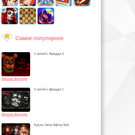
Самое популярное
5 ночей с Фредди 2
Мишка Фредди
5 ночей с фредди 1
Мишка Фредди
Куклы Эвер Афтер Хай