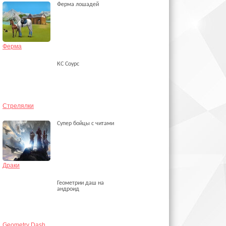
Ферма лошадей
Ферма
КС Соурс
Стрелялки
Супер бойцы с читами
Драки
Геометрии даш на
андроид
Geometry Dash