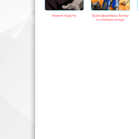
Аниме Наруто
Трансформеры Битва
за темную искру