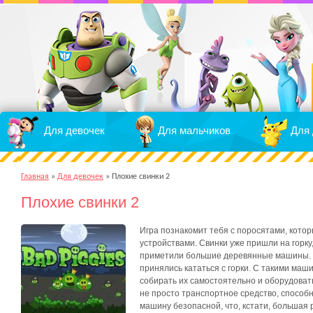
Для девочек
Для мальчиков
Для 
Главная
»
Для девочек
»
Плохие свинки 2
Плохие свинки 2
Игра познакомит тебя с поросятами, кото
устройствами. Свинки уже пришли на горку
приметили большие деревянные машины. К
принялись кататься с горки. С такими маш
собирать их самостоятельно и оборудоват
не просто транспортное средство, способн
машину безопасной, что, кстати, большая р