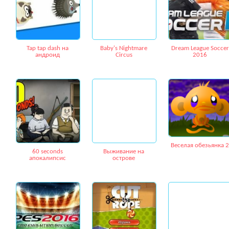
Tap tap dash на
Baby's Nightmare
Dream League Soccer
андроид
Circus
2016
Веселая обезьянка 2
60 seconds
Выживание на
апокалипсис
острове