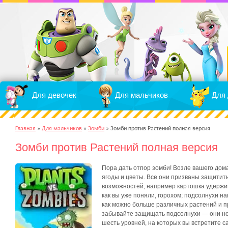
Для девочек
Для мальчиков
Для 
Главная
»
Для мальчиков
»
Зомби
»
Зомби против Растений полная версия
Зомби против Растений полная версия
Пора дать отпор зомби! Возле вашего дом
ягоды и цветы. Все они призваны защитить
возможностей, например картошка удержив
как вы уже поняли, горохом; подсолнухи н
как можно больше различных растений и пр
забывайте защищать подсолнухи — они не 
шесть уровней, на которых вы встретите с