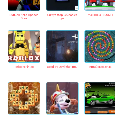
Бэтмен Лего Против
Симулятор кейсов cs
Машинка Вилли 1
Всех
go
Роблокс Фнаф
Dead by Daylight читы
Китайская Зума