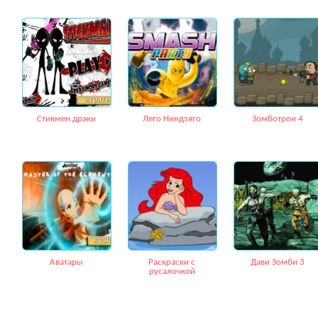
Стикмен драки
Лего Ниндзяго
Зомботрон 4
Аватары
Раскраски с
Дави Зомби 3
русалочкой