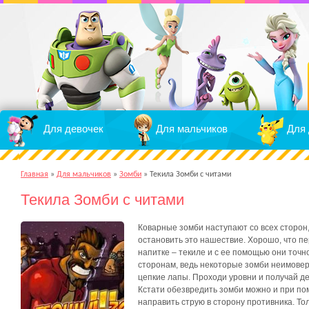
Для девочек
Для мальчиков
Для 
Главная
»
Для мальчиков
»
Зомби
»
Текила Зомби с читами
Текила Зомби с читами
Коварные зомби наступают со всех сторон
остановить это нашествие. Хорошо, что п
напитке – текиле и с ее помощью они точн
сторонам, ведь некоторые зомби неимовер
цепкие лапы. Проходи уровни и получай ден
Кстати обезвредить зомби можно и при пом
направить струю в сторону противника. То