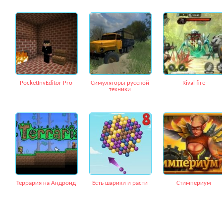
PocketInvEditor Pro
Симуляторы русской
Rival fire
техники
Террария на Андроид
Есть шарики и расти
Стимпериум