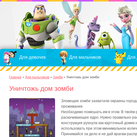
Для девочек
Для мальчиков
Для 
Главная
»
Для мальчиков
»
Зомби
»
Уничтожь дом зомби
Уничтожь дом зомби
Зловещие зомби захватили окраины город
проживания.
Необходимо помешать им в этом. В твоём 
раскачивающее ядро. Нужно правильно рас
конструкция рухнула как карточный домик
использовать при этом минимальное колич
Принимайся за дело и не дай врагам расп