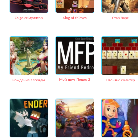
Сs go симулятор
King of thieves
Стар Варс
Мой друг Педро 2
Рождение легенды
Пасьянс солитер