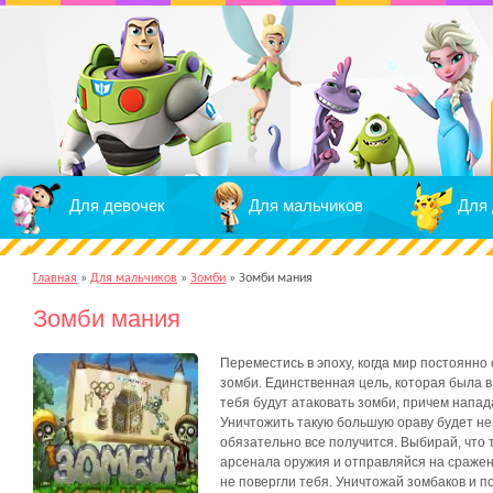
Для девочек
Для мальчиков
Для 
Главная
»
Для мальчиков
»
Зомби
»
Зомби мания
Зомби мания
Переместись в эпоху, когда мир постоянно
зомби. Единственная цель, которая была в
тебя будут атаковать зомби, причем напад
Уничтожить такую большую ораву будет не
обязательно все получится. Выбирай, что 
арсенала оружия и отправляйся на сражени
не повергли тебя. Уничтожай зомбаков и 