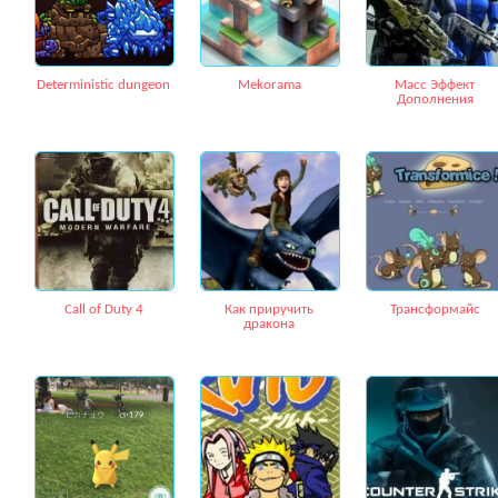
Deterministic dungeon
Mekorama
Масс Эффект
Дополнения
Call of Duty 4
Как приручить
Трансформайс
дракона