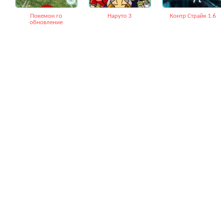
Покемон го
Наруто 3
Контр Страйк 1.6
обновление