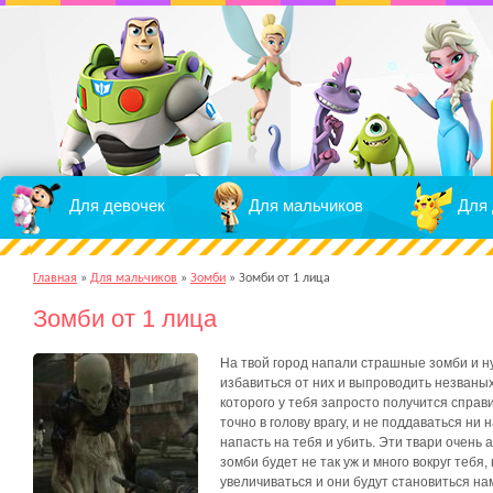
Для девочек
Для мальчиков
Для 
Главная
»
Для мальчиков
»
Зомби
»
Зомби от 1 лица
Зомби от 1 лица
На твой город напали страшные зомби и н
избавиться от них и выпроводить незваных
которого у тебя запросто получится справ
точно в голову врагу, и не поддаваться ни
напасть на тебя и убить. Эти твари очень 
зомби будет не так уж и много вокруг тебя
увеличиваться и они будут становиться на