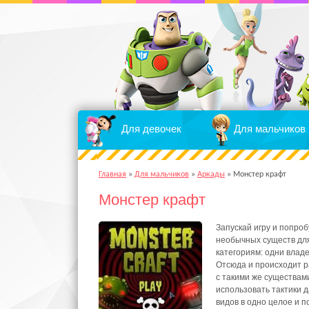
Для девочек
Для мальчиков
Главная
»
Для мальчиков
»
Аркады
»
Монстер крафт
Монстер крафт
Запускай игру и попро
необычных существ для
категориям: одни влад
Отсюда и происходит р
с такими же существами
использовать тактики 
видов в одно целое и п