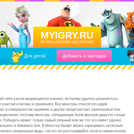
MYIGRY.RU
ИГРАТЬ ОНЛАЙН БЕСПЛАТНО
Для детей
Добавить в закладки
буй себя в роли выдающегося ученого, которому удалось разработать
 участия в битвах и сражениях. Все монстры относятся к двум
еют в совершенстве оружием, а другие предпочитают рукопашные бои.
азделение, поэтому монстры, обладающие боем вручную дерутся только
. Победить может только самый сильный или же тот, кто умеет удачно
дальнего и ближнего боя. В Монстер Крафт можно скрещивать несколько
олучать уникальные виды, так что не расстраивайся, если в самом начале