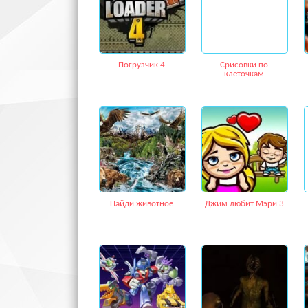
Погрузчик 4
Срисовки по
клеточкам
Найди животное
Джим любит Мэри 3