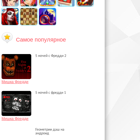
Самое популярное
5 ночей с Фредди 2
Мишка Фредди
5 ночей с фредди 1
Мишка Фредди
Геометрии даш на
андроид