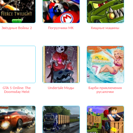
Звёздные Войны 2
Погрузчики MK
Хищные машины
GTA 5 Online: The
Undertale Моды
Барби приключения
Doomsday Heist
русалочки