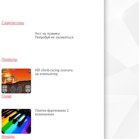
Симуляторы
Тест на психику:
Попробуй не засмеяться
Приколы
Hill climb racing скачать
на компьютер
Гонки
Плитки фортепиано 2
взломанная
Аркады