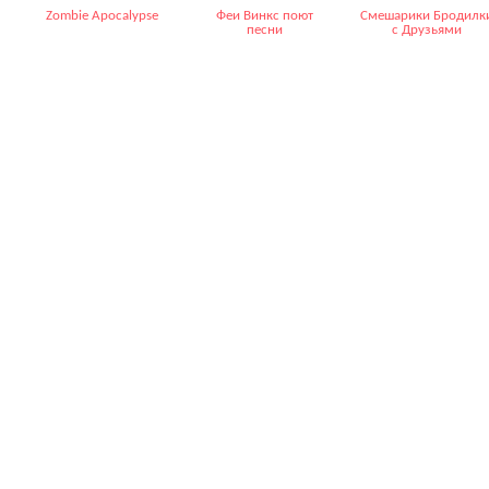
Zombie Apocalypse
Феи Винкс поют
Смешарики Бродилк
песни
с Друзьями