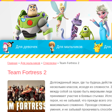
Для девочек
Для мальчиков
Для 
Главная
»
Для мальчиков
»
Стрелялки
»
Team Fortress 2
Team Fortress 2
Долгожданный экшн, где ты будешь действ
нескольких классов, исходя из сложности.
между собой за право быть мировыми лиде
принимают участие в боевых стычках. Исп
героя, но не забывай, что прежде всего эт
максимально слаженно. Проходи сложные у
умения, и не забывай прокачивать способн