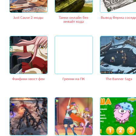
Just Cause 2 моды
Танки онлайн без
Вывод Ферма сосед
инвайт кода
Фанфики хвост феи
Гренни на ПК
The Banner Saga